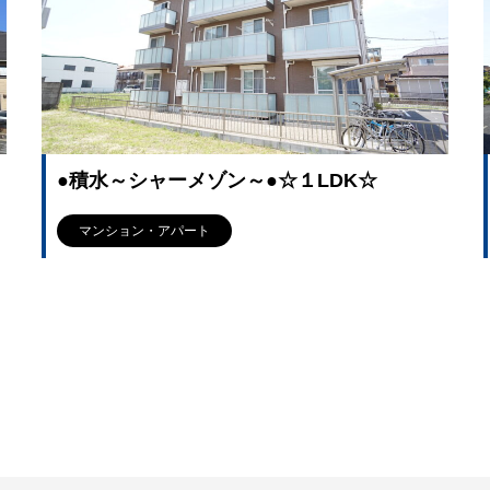
●積水～シャーメゾン～●☆１LDK☆
マンション・アパート