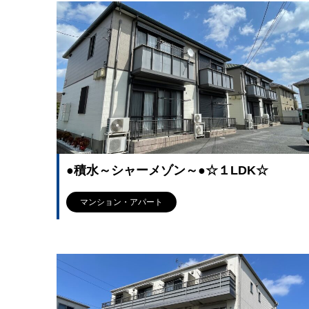
●積水～シャーメゾン～●☆１LDK☆
マンション・アパート