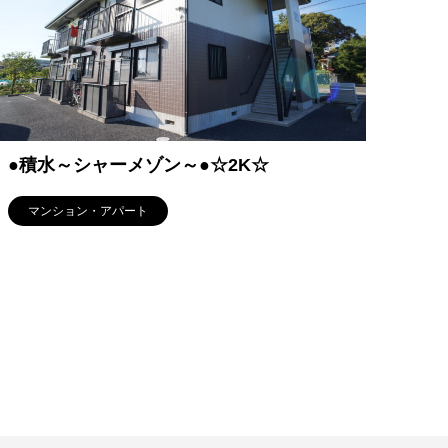
●積水～シャーメゾン～●☆2K☆
マンション・アパート