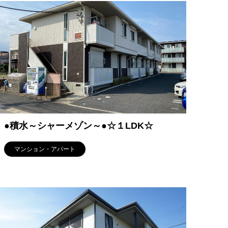
●積水～シャーメゾン～●☆１LDK☆
マンション・アパート