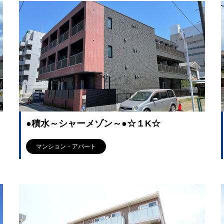
●積水～シャーメゾン～●☆１K☆
マンション・アパート