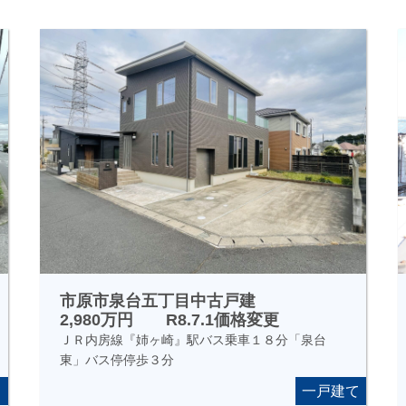
市原市泉台五丁目中古戸建
2,980万円 R8.7.1価格変更
ＪＲ内房線『姉ヶ崎』駅バス乗車１８分「泉台
東」バス停停歩３分
て
一戸建て