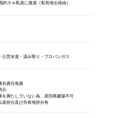
幅員約５ｍ私道に接道（私有地を経由）
・公営水道・汲み取り・プロパンガス
適合責任免責
明示
務を満たしていない為、原則再建築不可
私道持分及び共有地持分有