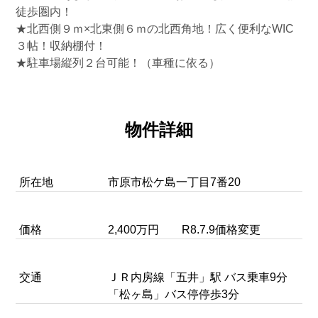
徒歩圏内！
★北西側９ｍ×北東側６ｍの北西角地！広く便利なWIC
３帖！収納棚付！
★駐車場縦列２台可能！（車種に依る）
物件詳細
所在地
市原市松ケ島一丁目7番20
価格
2,400万円 R8.7.9価格変更
交通
ＪＲ内房線「五井」駅 バス乗車9分
「松ヶ島」バス停停歩3分